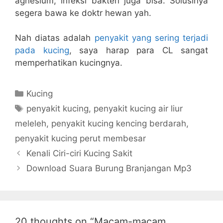
agnesium, infeksi bakteri juga bisa. Solusinya
segera bawa ke doktr hewan yah.
Nah diatas adalah
penyakit yang sering terjadi
pada kucing
, saya harap para CL sangat
memperhatikan kucingnya.
Categories
Kucing
Tags
penyakit kucing
,
penyakit kucing air liur
meleleh
,
penyakit kucing kencing berdarah
,
penyakit kucing perut membesar
Kenali Ciri-ciri Kucing Sakit
Download Suara Burung Branjangan Mp3
20 thoughts on “Macam-macam