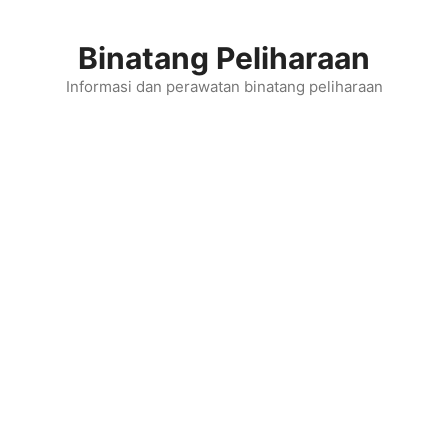
Skip
to
Binatang Peliharaan
content
Informasi dan perawatan binatang peliharaan