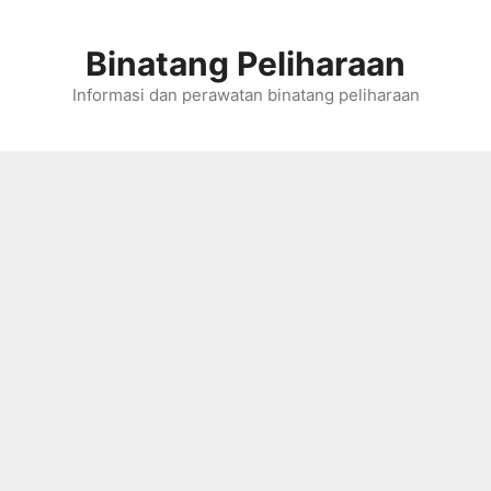
Skip
to
Binatang Peliharaan
content
Informasi dan perawatan binatang peliharaan