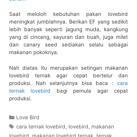
Saat meloloh kebutuhan pakan lovebird
meningkat jumblahnya. Berikan EF yang sedikit
lebih banyak seperti jagung muda, kangkung
yang di cincang, sayuran dan buah, juga milet
dan canary seed sediakan selalu sebagai
makanan pokoknya.
Nah diatas itu merupakan setingan makanan
lovebird ternak agar cepat bertelur dan
produksi. Nah selanjutnya bisa baca :
cara
ternak lovebird
bagi pemula agar cepat
produksi.
Categories
Love Bird
Tags
cara ternak lovebird
,
lovebird
,
makanan
lovebird
,
makanan lovebird ternak
,
ternak